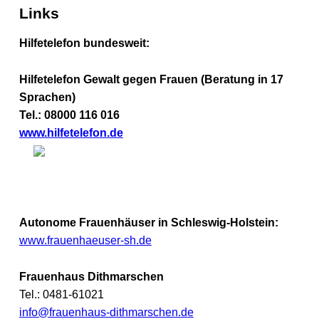
L
Links
I
Hilfetelefon bundesweit:
N
K
Hilfetelefon Gewalt gegen Frauen (Beratung in 17
Sprachen)
S
Tel.: 08000 116 016
www.hilfetelefon.de
Autonome Frauenhäuser in Schleswig-Holstein:
www.frauenhaeuser-sh.de
Frauenhaus Dithmarschen
Tel.: 0481-61021
info@frauenhaus-dithmarschen.de