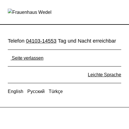
Links – Frauenhaus Wedel
FRAUENHAUS WEDEL
FÜR EIN LEBEN OHNE GEWALT
Telefon
04103-14553
Tag und Nacht erreichbar
Seite verlassen
Leichte Sprache
English
Русский
Türkçe